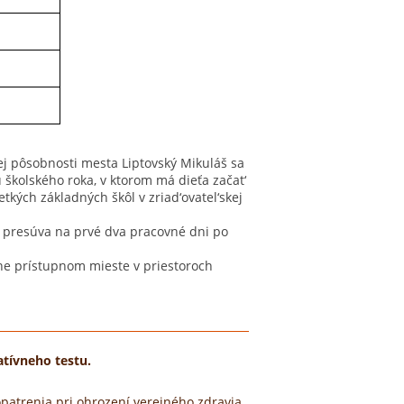
kej pôsobnosti mesta Liptovský Mikuláš sa
školského roka, v ktorom má dieťa začat‘
tkých základných škôl v zriad‘ovatel‘skej
a presúva na prvé dva pracovné dni po
jne prístupnom mieste v priestoroch
atívneho testu.
patrenia pri ohrození verejného zdravia