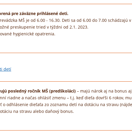
rená pre záväzne prihlásené deti.
. Prevádzka MŠ je od 6.00 - 16.30. Deti sa od 6.00 do 7.00 schádzaj
né preskupenie tried v týždni od 2.1. 2023.
čované hygienické opatrenia.
i detí
vujú posledný ročník MŠ (predškoláci)
– majú nárok aj na bonus aj
inní riadne a načas ohlásiť zmenu – t.j. keď dieťa dovŕši 6 rokov, 
sť o odhlásenie dieťaťa zo zoznamu detí na dotáciu na stravu (nájd
dotáciu na stravu alebo daňový bonus.