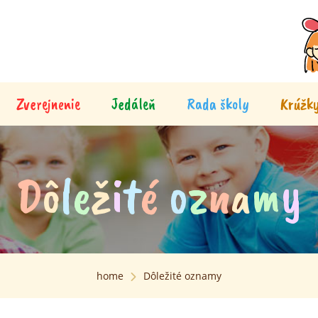
Zverejnenie
Jedáleň
Rada školy
Krúžk
D
ô
l
e
ž
i
t
é
o
z
n
a
m
y
home
Dôležité oznamy