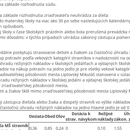
 na základe rozhodnutia súdu.
na základe rozhodnutia zriad‘ovatel‘a neuhrádza za dieťa:
o materskej školy na viac ako 30 po sebe nasledujúcich kalendárn
ým spôsobom,
 školy v čase školských prázdnin alebo bola prerušená prevádzka 
nými dôvodmi; v týchto prípadoch uhrádza zákonný zástupca pomer
jedálne poskytujú stravovanie deťom a žiakom za čiastočnú úhradu
p potravín podľa vekových kategórií stravníkov v nadväznosti na 
hradu režijných nákladov v školských jedálňach a výdajných škols
adov na nákup potravín na jedno jedlo je pre všetky vekové kategór
riaďovateľskej pôsobnosti mesta Liptovský Mikuláš stanovená v súl
radu režijných nákladov v školskej jedálni a výdajnej školskej jedá
v zriad‘ovatel‘skej pôsobnosti mesta,
eti a žiakov škôl mimo zriad‘ovatel‘skej pôsobnosti mesta Liptovský
ný zástupca dieťaťa alebo žiaka a dospelý stravník vo výške náklad
a čiastočnú úhradu režijných nákladov na jedno hlavné jedlo je od 0
Dotácia k
Režijné
Úh
Desiata
Obed
Olov
strav. návykom
náklady
zákon. 
ťa MŠ stravník
0,36
0,85
0,24
0
0,10
1,55