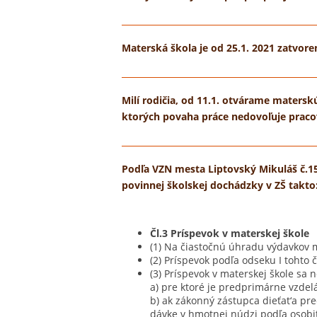
Materská škola je od 25.1. 2021 zatvoren
Milí rodičia, od 11.1. otvárame materskú
ktorých povaha práce nedovoľuje prac
Podľa VZN mesta Liptovský Mikuláš č.15
povinnej školskej dochádzky v ZŠ takto
Čl.3 Príspevok v materskej škole
(1) Na čiastočnú úhradu výdavkov m
(2) Príspevok podľa odseku I toht
(3) Príspevok v materskej škole sa 
a) pre ktoré je predprimárne vzdel
b) ak zákonný zástupca dieťat‘a pre
dávke v hmotnej núdzi podľa osobi