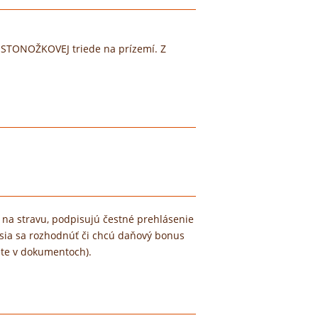
ú v STONOŽKOVEJ triede na prízemí. Z
 na stravu, podpisujú čestné prehlásenie
musia sa rozhodnúť či chcú daňový bonus
ete v dokumentoch).