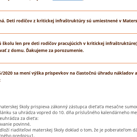
á. Deti rodičov z kritickej infraštruktúry sú umiestnené v Maters
 školu len pre deti rodičov pracujúcich v kritickej infraštruktúre
ovať z domu. Ďakujeme za porozumenie.
/2020 sa mení výška príspevkov na čiastočnú úhradu nákladov a 
:
aterskej školy prispieva zákonný zástupca diet‘at‘a mesačne sumou
o článku sa uhrádza vopred do 10. dňa príslušného kalendárneho me
neuhrádza za diet‘a:
ávanie povinné,
dloží riaditeľovi materskej školy doklad o tom, že je poberatel‘om 
tného predpisu1,