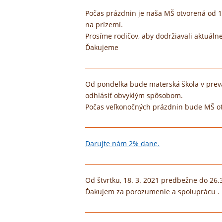
Počas prázdnin je naša MŠ otvorená od 16
na prízemí.
Prosíme rodičov, aby dodržiavali aktuáln
Ďakujeme
Od pondelka bude materská škola v prevád
odhlásiť obvyklým spôsobom.
Počas veľkonočných prázdnin bude MŠ ot
Darujte nám 2% dane.
Od štvrtku, 18. 3. 2021 predbežne do 2
Ďakujem za porozumenie a spoluprácu .