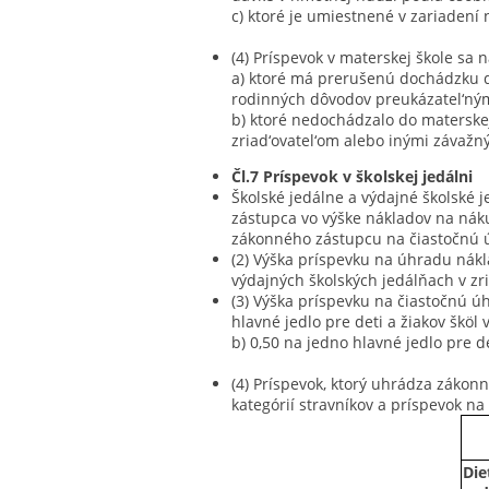
c) ktoré je umiestnené v zariadení
(4) Príspevok v materskej škole sa 
a) ktoré má prerušenú dochádzku d
rodinných dôvodov preukázatel‘n
b) ktoré nedochádzalo do materskej
zriad‘ovatel‘om alebo inými závaž
Čl.7 Príspevok v školskej jedálni
Školské jedálne a výdajné školské 
zástupca vo výške nákladov na náku
zákonného zástupcu na čiastočnú ú
(2) Výška príspevku na úhradu nákl
výdajných školských jedálňach v z
(3) Výška príspevku na čiastočnú úh
hlavné jedlo pre deti a žiakov šköl 
b) 0,50 na jedno hlavné jedlo pre d
(4) Príspevok, ktorý uhrádza zákon
kategórií stravníkov a príspevok n
Die