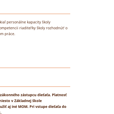
kiaľ personálne kapacity školy
mpetencii riaditel‘ky školy rozhodnút‘ o
om práce.
 zákonného zástupcu dieťaťa. Platnosť
miesto v Základnej škole
yužiť aj iné MOM. Pri vstupe dieťaťa do
.