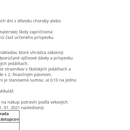
ych dní z dôvodu choroby alebo
materskej školy zapríčinená
nú časť určeného príspevku.
 nákladov, ktoré uhrádza zákonný
odporúčané výživové dávky a príspevku
kých jedálňach.
ie stravníkov v školských jedálňach a
ade s 2. finančným pásmom.
lni je stanovená sumou: a) 0,10 na jedno
 Mikuláš
ov na nákup potravín podľa vekových
1. 01. 2021 nasledovný:
rada
zástupcov