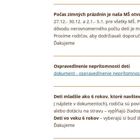
Počas zimných prázdnin je naša MŠ otvo
27.12.- 30.12. a 2.1.- 5.1. pre všetky MŠ
dôvodu nerovnomerného počtu detí je mož
Prosíme rodičov, aby dodržiavali doporu
Ďakujeme
Ospravedlnenie neprítomnosti detí
dokument - ospravedlnenie neprítomnost
Deti mladšie ako 6 rokov, ktoré navšte
( nájdete v dokumentoch), rodičia sú pov
alebo dotáciu na stravu – vypĺňajú žiado
Deti vo veku 6 rokov
– vyberajú si buď 
Ďakujeme