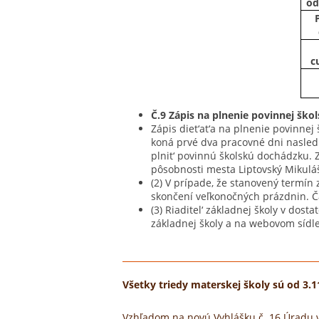
od
c
Č.9 Zápis na plnenie povinnej ško
Zápis diet‘at‘a na plnenie povinnej
koná prvé dva pracovné dni nasledu
plnit‘ povinnú školskú dochádzku. Z
pôsobnosti mesta Liptovský Mikulá
(2) V prípade, že stanovený termí
skončení veľkonočných prázdnin. Č
(3) Riaditel‘ základnej školy v do
základnej školy a na webovom sídle
Všetky triedy materskej školy sú od 3.
Vzhľadom na novú Vyhlášku č. 16 Úradu ve