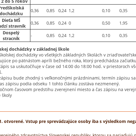
 2 do 5 rokov
Predškolská
0,36
0,85
0,24
1,2
0,10
0,35
dochádzku
Dieťa MŠ
0,36
0,85
0,24
0
0,50
1,95
udzí stravník
Dospelý
-
0,85
0,24
1,2
0,10
0,35
stracník
lskej dochádzky v základnej škole
 školskej dochádzky vo všetkých základných školách v zriad‘ovatel‘s
júce po pätnástom apríli bežného roka, ktorý predchádza začiatku 
ápis sa uskutočňuje v čase od 14:00 do 18:00 hod. v priestoroch vše
š.
n zápisu bude zhodný s veľkonočnými prázdninami, termín zápisu s
as zápisu podIa odseku 1 tohto článku zostáva nezmenený.
statočnom časovom predstihu zverejnení miesto a čas zápisu na vere
 školy
11. otvorené. Vstup pre sprevádzajúce osoby iba s výsledkom neg
rejného zdravotníctva Slovenskej republiky, ktorou sa nariaďujú o