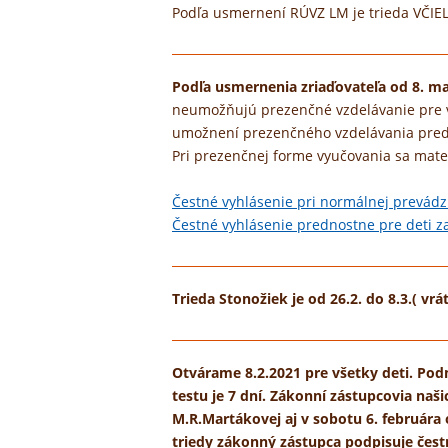
Podľa usmernení RÚVZ LM je trieda VČIELO
Podľa usmernenia zriaďovateľa od 8. ma
neumožňujú prezenčné vzdelávanie pre všet
umožnení prezenčného vzdelávania pre
Pri prezenčnej forme vyučovania sa mate
Čestné vyhlásenie pri normálnej prevádz
Čestné vyhlásenie prednostne pre deti
Trieda Stonožiek je od 26.2. do 8.3.( vr
Otvárame 8.2.2021 pre všetky deti. Pod
testu je 7 dní. Zákonní zástupcovia na
M.R.Martákovej aj v sobotu 6. februára o
triedy zákonný zástupca podpisuje čest