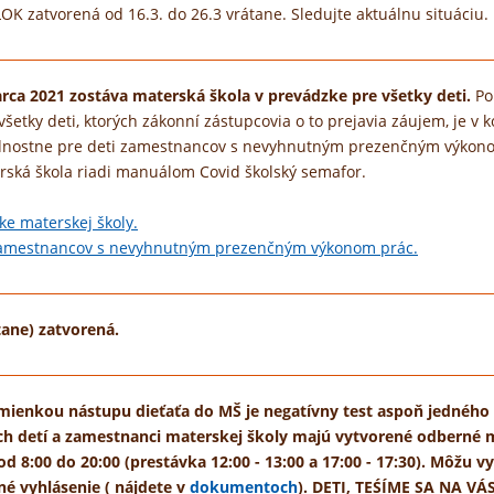
K zatvorená od 16.3. do 26.3 vrátane. Sledujte aktuálnu situáciu.
rca 2021 zostáva materská škola v prevádzke pre všetky deti.
Po
ky deti, ktorých zákonní zástupcovia o to prejavia záujem, je v ko
dnostne pre deti zamestnancov s nevyhnutným prezenčným výkon
rská škola riadi manuálom Covid školský semafor.
ke materskej školy.
 zamestnancov s nevyhnutným prezenčným výkonom prác.
átane) zatvorená.
mienkou nástupu dieťaťa do MŠ je negatívny test aspoň jedného
šich detí a zamestnanci materskej školy majú vytvorené odberné 
d 8:00 do 20:00 (prestávka 12:00 - 13:00 a 17:00 - 17:30). Môžu v
né vyhlásenie ( nájdete v
dokumentoch
). DETI, TEŚÍME SA NA VÁS